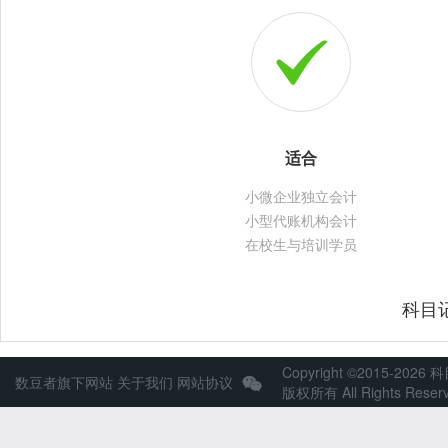
适合
小微企业独立会计
小型代账机构会计
在校生与培训学员
科目
Copyright ©2015-2026 
数豆者旗下网站
关于我们
网站协议
版权所有 All Rights Reser