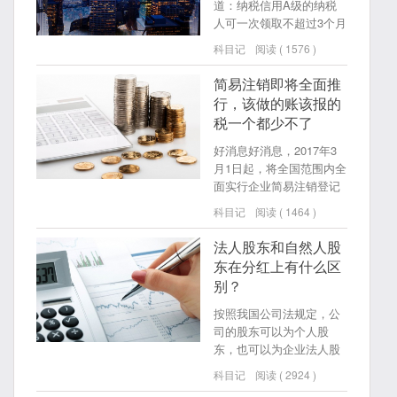
道：纳税信用A级的纳税
人可一次领取不超过3个月
的增值税发票用量，纳税
科目记
阅读 ( 1576 )
信用B级的纳税人可一次
领取不超过2个月的增值税
简易注销即将全面推
发票用量。
行，该做的账该报的
税一个都少不了
好消息好消息，2017年3
月1日起，将全国范围内全
面实行企业简易注销登记
改革。
科目记
阅读 ( 1464 )
法人股东和自然人股
东在分红上有什么区
别？
按照我国公司法规定，公
司的股东可以为个人股
东，也可以为企业法人股
东。
科目记
阅读 ( 2924 )