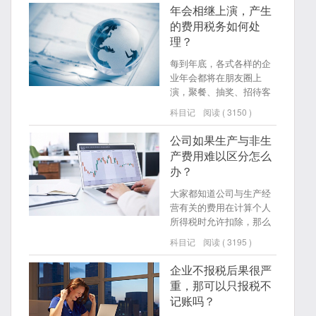
年会相继上演，产生
的费用税务如何处
理？
每到年底，各式各样的企
业年会都将在朋友圈上
演，聚餐、抽奖、招待客
户、员工激励等等都将产
科目记
阅读 ( 3150 )
生费用。年会过后，这些
费用税务如何处理呢？
公司如果生产与非生
产费用难以区分怎么
办？
大家都知道公司与生产经
营有关的费用在计算个人
所得税时允许扣除，那么
如果这些支出是与生产经
科目记
阅读 ( 3195 )
营无关的支出，该怎么处
理呢？如果遇到生产和非
企业不报税后果很严
生产费用难以区分的情况
重，那可以只报税不
该怎么办呢？小科从以下
记账吗？
两个方面进行分析。