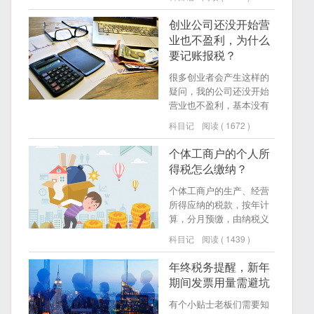
本、收益、费用(成本)。
创业公司还没开始营
业也不盈利，为什么
要记账报税？
很多创业者会产生这样的
疑问，我的公司还没开始
营业也不盈利，基本没有
什么账务，为什么还要记
科目记
阅读 ( 1672 )
账报税？今天，小科就从
以下三点来解答大家的疑
个体工商户的个人所
惑。
得税怎么缴纳？
个体工商户的生产、经营
所得应纳的税款，按年计
算，分月预缴，由纳税义
务人在次月十五日内预
科目记
阅读 ( 1439 )
缴，年度终了后三个月内
汇算清缴，多退少补。
年终税务提醒，新年
期间发票用量需避坑
有个小贴士老板们需要知