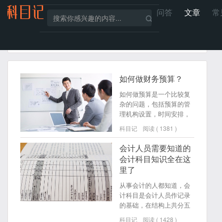
问答
文章
常
全部
会计政策
财会知识
如何做财务预算？
如何做预算是一个比较复
杂的问题，包括预算的管
理机构设置，时间安排，
人员分工，预算内容形式
科目记
阅读 ( 1381 )
等。预算的内容则又包括
预算的编制，实际执行过
会计人员需要知道的
程中的控制以及事后的分
会计科目知识全在这
析。
里了
从事会计的人都知道，会
计科目是会计人员作记录
的基础，在结构上共分五
大类：即资产、负债、资
科目记
阅读 ( 1428 )