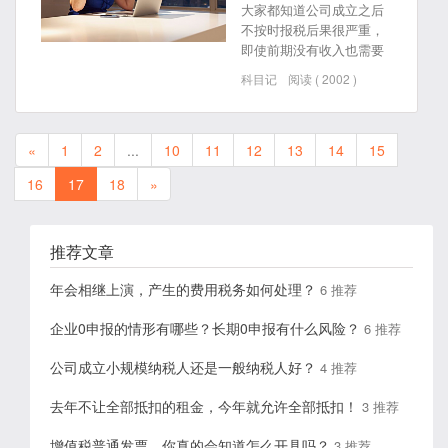
大家都知道公司成立之后
不按时报税后果很严重，
即使前期没有收入也需要
做0申报，且不能长期作零
科目记
阅读 ( 2002 )
申报。但对于记账就有疑
惑了，是不是可以不用记
账只要报税就行了？
«
1
2
...
10
11
12
13
14
15
16
17
18
»
推荐文章
年会相继上演，产生的费用税务如何处理？
6 推荐
企业0申报的情形有哪些？长期0申报有什么风险？
6 推荐
公司成立小规模纳税人还是一般纳税人好？
4 推荐
去年不让全部抵扣的租金，今年就允许全部抵扣！
3 推荐
增值税普通发票，你真的会知道怎么开具吗？
3 推荐