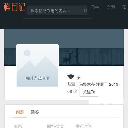
问答
文章
常
🐨
女
新疆 | 乌鲁木齐 注册于 2019-
08-01
关注Ta
1924
被访问
问题
回答
标题
回答/浏览
发布时间