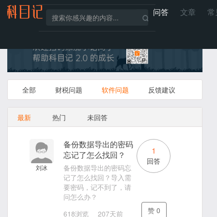
问答
文章
常
全部
财税问题
软件问题
反馈建议
最新
热门
未回答
备份数据导出的密码
1
忘记了怎么找回？
回答
备份数据导出的密码忘
刘冰
记了怎么找回？导入需
要密码，记不到了，请
问怎么办？
赞
0
618浏览
207天前