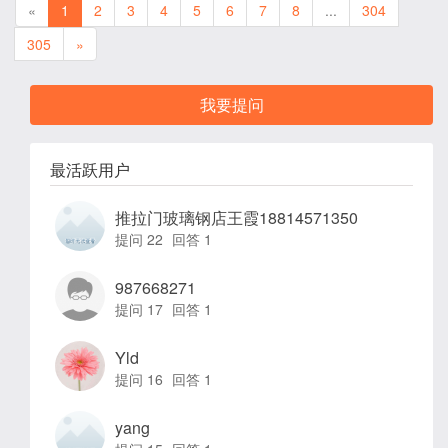
«
1
2
3
4
5
6
7
8
...
304
305
»
我要提问
最活跃用户
推拉门玻璃钢店王霞18814571350
提问 22
回答 1
987668271
提问 17
回答 1
Yld
提问 16
回答 1
yang