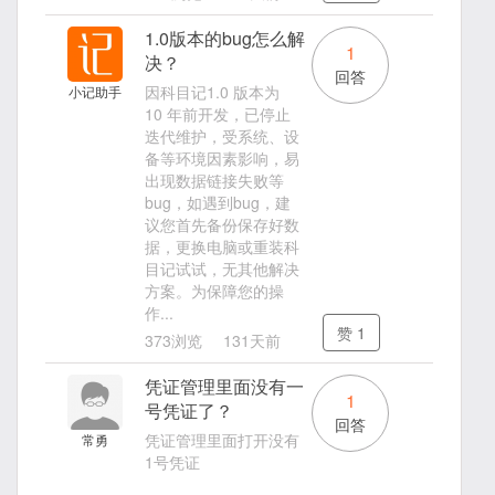
1.0版本的bug怎么解
1
决？
回答
因科目记1.0 版本为
小记助手
10 年前开发，已停止
迭代维护，受系统、设
备等环境因素影响，易
出现数据链接失败等
bug，如遇到bug，建
议您首先备份保存好数
据，更换电脑或重装科
目记试试，无其他解决
方案。为保障您的操
作...
赞
1
373浏览
131天前
凭证管理里面没有一
1
号凭证了？
回答
凭证管理里面打开没有
常勇
1号凭证