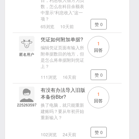
数，怎么在科目余额表
中显示“利息收入”这一
项？
赞
0
65浏览
10天前
凭证如何附加单据?
1
编辑凭证页面有输入所
回答
附单据数目的地方，但
匿名用户
是怎么将单据附到凭证
上？
赞
0
111浏览
16天前
有没有办法导入旧版
1
本备份Bbr?
回答
换了电脑，就只能重新
225263597
建账吗？要从年初开始
重新输入？
赞
0
102浏览
24天前