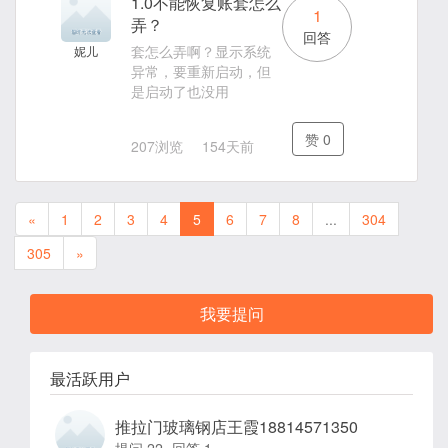
1.0不能恢复账套怎么
1
弄？
回答
套怎么弄啊？显示系统
妮儿
异常，要重新启动，但
是启动了也没用
赞
0
207浏览
154天前
«
1
2
3
4
5
6
7
8
...
304
305
»
我要提问
最活跃用户
推拉门玻璃钢店王霞18814571350
提问 22
回答 1