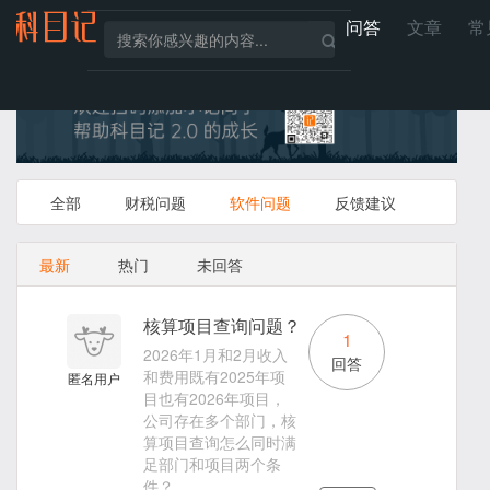
问答
文章
常
全部
财税问题
软件问题
反馈建议
最新
热门
未回答
核算项目查询问题？
1
2026年1月和2月收入
回答
和费用既有2025年项
匿名用户
目也有2026年项目，
公司存在多个部门，核
算项目查询怎么同时满
足部门和项目两个条
件？