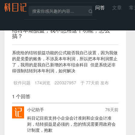
问答
文章
常
结转本期损益，我不想用这个功能，怎么
搞？
系统给的结转损益功能的公式能否我自己设置，因为我做
的是党委的账务，不涉及本年利润，所以把本年利润禁止
了，我用的是我自己新增的本年结余科目 但是系统还非
得强制结转到本年利润，如何解决
软件问题
174
浏览
220327957
于 77天前 发布
1 个回答
小记助手
76天前
科目记目前支持小企业会计准则和企业会计准
则，结转损益是必须的，您的情况需要用政府会
计制度，抱歉