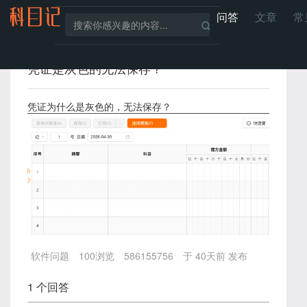
问答
文章
常
凭证是灰色的无法保存？
凭证为什么是灰色的，无法保存？
软件问题
100
浏览
586155756
于 40天前 发布
1 个回答