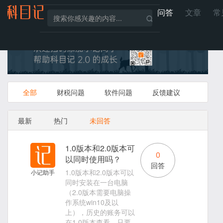
问答
文章
常
全部
财税问题
软件问题
反馈建议
最新
热门
未回答
1.0版本和2.0版本可
0
以同时使用吗？
回答
1.0版本和2.0版本可以
小记助手
同时安装在一台电脑
（2.0版本需要电脑操
作系统win10及以
上），历史的账务可以
在1.0版本查看，只要