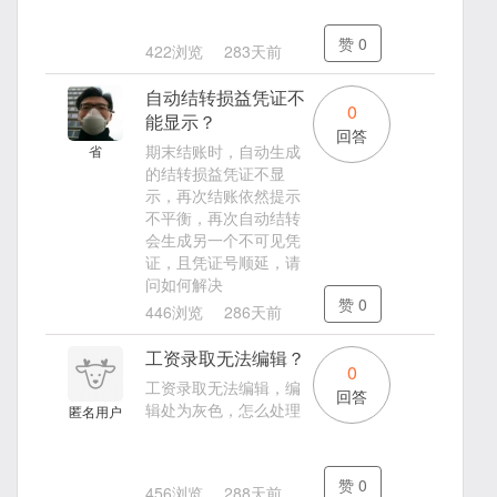
赞
0
422浏览
283天前
自动结转损益凭证不
0
能显示？
回答
期末结账时，自动生成
省
的结转损益凭证不显
示，再次结账依然提示
不平衡，再次自动结转
会生成另一个不可见凭
证，且凭证号顺延，请
问如何解决
赞
0
446浏览
286天前
工资录取无法编辑？
0
工资录取无法编辑，编
回答
辑处为灰色，怎么处理
匿名用户
赞
0
456浏览
288天前