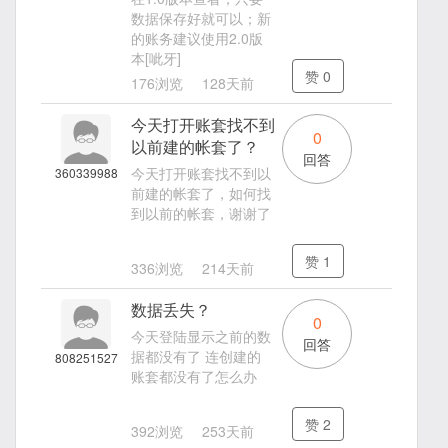
数据保存好就可以；新
的账务建议使用2.0版
本[呲牙]
赞
0
176浏览
128天前
今天打开账套找不到
0
以前建的帐套了？
回答
今天打开账套找不到以
360339988
前建的帐套了，如何找
到以前的帐套，谢谢了
赞
1
336浏览
214天前
数据丢失？
0
今天登陆显示之前的数
回答
据都没有了 连创建的
808251527
账套都没有了怎么办
赞
2
392浏览
253天前