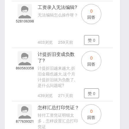
工资录入无法编辑?
0
无法编辑怎么操作呀？
回答
528106398
赞
0
403浏览
259天前
计提折旧变成负数
0
了?
回答
计提折旧越来越大,折
860563358
旧金额也越大,这个月
计提折旧就为负数了,
是什么问题呢?
赞
0
439浏览
271天前
怎样汇总打印凭证？
0
转付工资凭证明细太
回答
多，怎样设置汇总打印
877639321
凭证