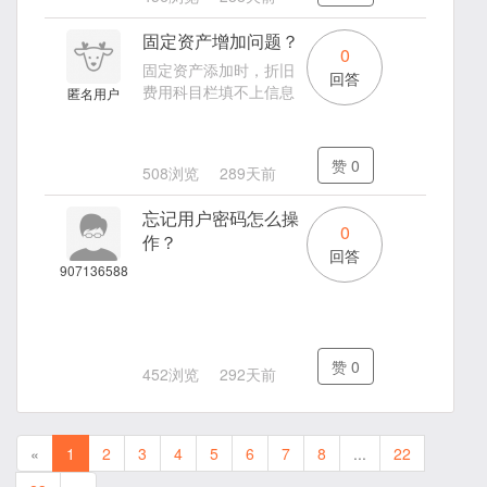
固定资产增加问题？
0
固定资产添加时，折旧
回答
费用科目栏填不上信息
匿名用户
赞
0
508浏览
289天前
忘记用户密码怎么操
0
作？
回答
907136588
赞
0
452浏览
292天前
«
1
2
3
4
5
6
7
8
...
22